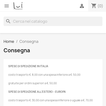
shopping_cart


(0)
search
Home
Consegna
Consegna
SPESE DI SPEDIZIONE IN ITALIA
costo trasporto €. 8,00 con una spesa inferiore a €. 50,00
gratuite per ordini superiori a €. 50,00
SPESE DI SPEDIZIONE ALL’ESTERO – EUROPA
costo trasporto €. 30,00 con una spesa inferiore o uguale a €. 70,00